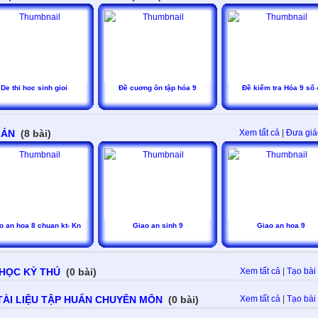
De thi hoc sinh gioi
Đề cuơng ôn tập hóa 9
Đề kiểm tra Hóa 9 số 
 ÁN
(8 bài)
Xem tất cả
|
Đưa giá
o an hoa 8 chuan kt- Kn
Giao an sinh 9
Giao an hoa 9
 HỌC KỲ THÚ
(0 bài)
Xem tất cả
|
Tạo bài 
TÀI LIỆU TẬP HUẤN CHUYÊN MÔN
(0 bài)
Xem tất cả
|
Tạo bài 