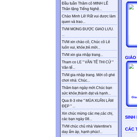
Đầu tuần Thăm cô MINH LÊ
Thân tặng Tiếng Nghệ...
Chào Minh Lê! Rất vui được làm
quen và trao...
TVM MONG ĐƯỢC GIAO LƯU.
...
TVM xin chào cô, Chúc cô Lê
luôn vui, khỏe,trẻ.mời...
TVM xin gia nhập trang...
GIÁO
Tham co LE " VĂN TẾ THI CỬ "
Văn tế...
TVM gia nhập trang. Mời cô ghé
chơi nhà: Chúc...
Thăm bạn ngày mới.Chúc bạn
sức khỏe,thành đạt và hạnh...
Gia
Qua 8-3 nhe " MÙA XUÂN LÀM
ĐẸP " ...
Xin chúc mừng các mẹ,các chị,
SINH
các bạn ngày 08...
TVM chúc chủ nhà Valentine's
CÁC 
day ấm áp, hạnh phúc!...