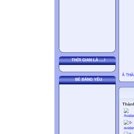
THỜI GIAN LÀ ....!
 QUÝ THẦY CÔ VÀ CÁC BẠN SỨC KHỎE, HẠNH PHÚC VÀ THÀNH ĐẠT!
BÉ ĐÁNG YÊU
Thành