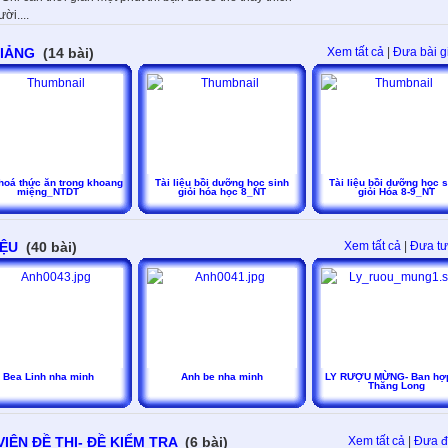
ời....
GIẢNG
(14 bài)
Xem tất cả
|
Đưa bài g
hoá thức ăn trong khoang
Tài liệu bồi dưỡng học sinh
Tài liệu bồi dưỡng học 
miệng_NTDT
giỏi hóa học 8_NT
giỏi Hóa 8-9_NT
IỆU
(40 bài)
Xem tất cả
|
Đưa tư 
Bea Linh nha minh
Anh be nha minh
LY RƯỢU MỪNG- Ban hợ
Thăng Long
IỆN ĐỀ THI- ĐỀ KIỂM TRA
(6 bài)
Xem tất cả
|
Đưa đề