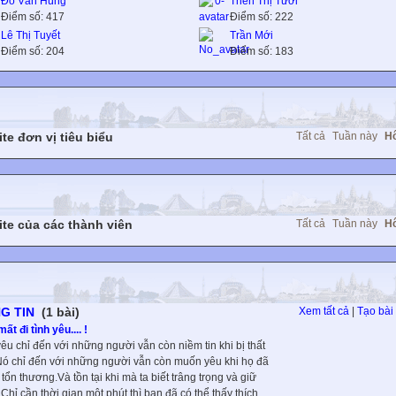
Đỗ Văn Hùng
Thèn Thị Tươi
Điểm số: 417
Điểm số: 222
Lê Thị Tuyết
Trần Mới
Điểm số: 204
Điểm số: 183
te đơn vị tiêu biểu
Tất cả
Tuần này
H
te của các thành viên
Tất cả
Tuần này
H
G TIN
(1 bài)
Xem tất cả
|
Tạo bài 
mất đi tình yêu.... !
yêu chỉ đến với những người vẫn còn niềm tin khi bị thất
Nó chỉ đến với những người vẫn còn muốn yêu khi họ đã
 tổn thương.Và tồn tại khi mà ta biết trâng trọng và giữ
 Chỉ cần thời gian một phút thì bạn đã có thể thấy thích