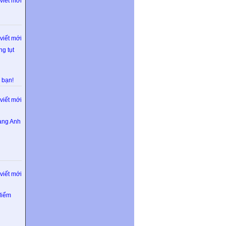
viết mới
viết mới
g tụt
 bạn!
viết mới
ang Anh
viết mới
điểm