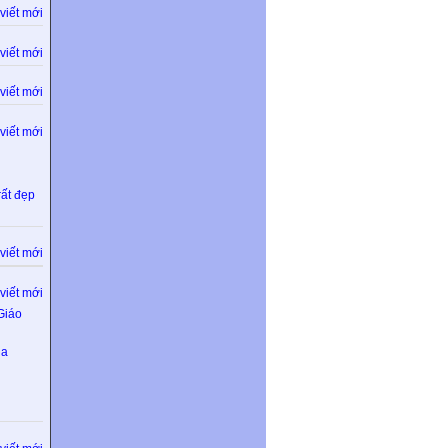
viết mới
viết mới
viết mới
viết mới
rất đẹp
viết mới
viết mới
Giáo
ủa