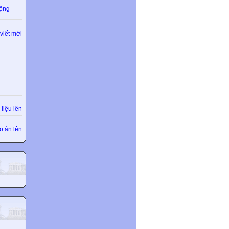
động
viết mới
liệu lên
o án lên