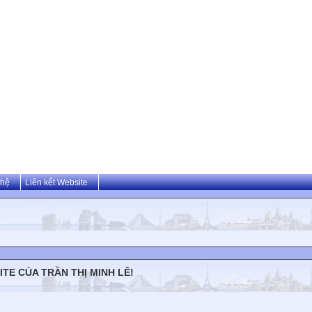
 hệ
Liên kết Website
TE CỦA TRẦN THỊ MINH LÊ!