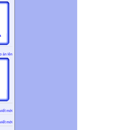
4
o án lên
viết mới
viết mới