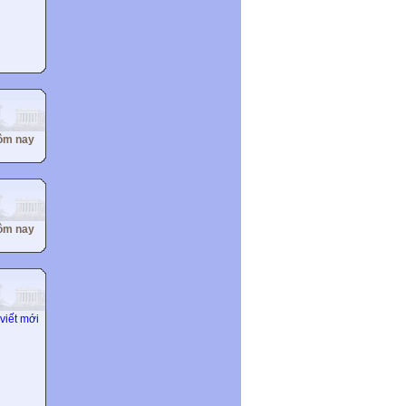
ôm nay
ôm nay
viết mới