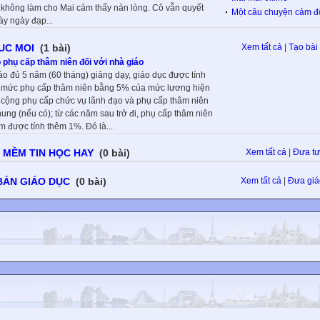
 không làm cho Mai cảm thấy nản lòng. Cô vẫn quyết
Một câu chuyện cảm 
ày ngày đạp...
TUC MOI
(1 bài)
Xem tất cả
|
Tạo bài 
 phụ cấp thâm niên đối với nhà giáo
áo đủ 5 năm (60 tháng) giảng dạy, giáo dục được tính
mức phụ cấp thâm niên bằng 5% của mức lương hiện
cộng phụ cấp chức vụ lãnh đạo và phụ cấp thâm niên
ung (nếu có); từ các năm sau trở đi, phụ cấp thâm niên
m được tính thêm 1%. Đó là...
 MỀM TIN HỌC HAY
(0 bài)
Xem tất cả
|
Đưa tư 
BẢN GIÁO DỤC
(0 bài)
Xem tất cả
|
Đưa giá