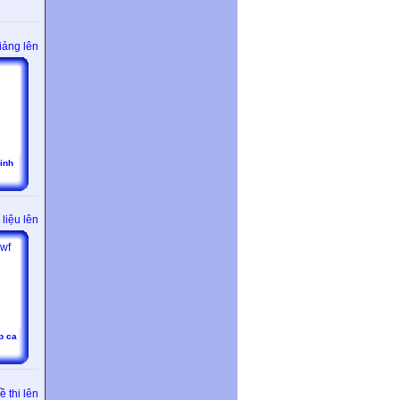
iảng lên
sinh
liệu lên
p ca
 thi lên