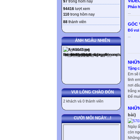
VIDE
97
trong hôm nay
Pháo h
94416
lượt xem
...
110
trong hôm nay
88
thành viên
GÓC 
Đố vui
...
ẢNH NGẪU NHIÊN
NHỮN
Tặng c
Em sẽ k
tình em
nơi đâ
trắng 
VUI LÒNG CHÀO ĐÓN
Để muô
2 khách và 0 thành viên
NHỮN
bài)
CƯỜI MỖI NGÀY...!
Ngày ấy
còn ng
Những 