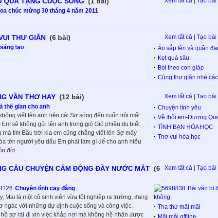
O QUÀ TẶNG CUỘC SỐNG
(1 bài)
Xem tất cả
|
Tạo bài 
oa chúc mừng 30 tháng 4 năm 2011
VUI THƯ GIÃN
(6 bài)
Xem tất cả
|
Tạo bài 
 sáng tạo
Áo sắp lên và quần đan
Kẹt quá sâu
Bói theo con giáp
Cùng thư giãn nhé các
G VẦN THƠ HAY
(12 bài)
Xem tất cả
|
Tạo bài 
ả thế gian cho anh
Chuyện tình yêu
hông viết tên anh trên cát Sợ sóng đến cuốn trôi mất
Về thôi em-Dương Qu
 Em sẽ không gửi tên anh trong gió Gió phiêu du biết
TÌNH BẠN HÓA HỌC
u mà tìm Bầu trời kia em cũng chẳng viết lên Sợ mây
Thơ vui hóa học
xóa tên người yêu dấu Em phải làm gì để cho anh hiểu
n đời...
G CÂU CHUYỆN CẢM ĐỘNG ĐẦY NƯỚC MẮT
(6
Xem tất cả
|
Tạo bài 
Chuyện tình cay đắng
Bài văn bị 
, Mai là một cô sinh viên vừa tốt nghiệp ra trường, đang
không.
ơ ngác với những dự định cuộc sống và công việc.
Tha thứ mãi mãi
hồ sơ rải đi xin việc khắp nơi mà không hề nhận được
Mãi mãi offline