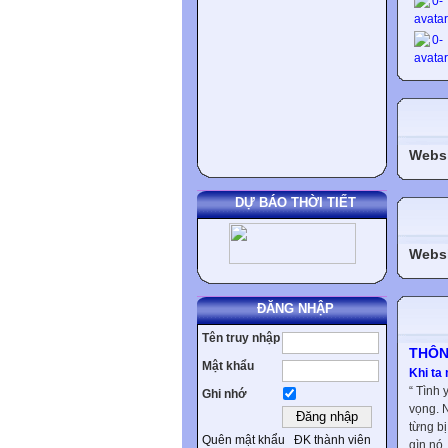
Websi
DỰ BÁO THỜI TIẾT
Websi
ĐĂNG NHẬP
Tên truy nhập
THÔN
Mật khẩu
Khi ta 
“ Tình 
Ghi nhớ
vọng. 
từng bị
Quên mật khẩu
ĐK thành viên
gìn nó.