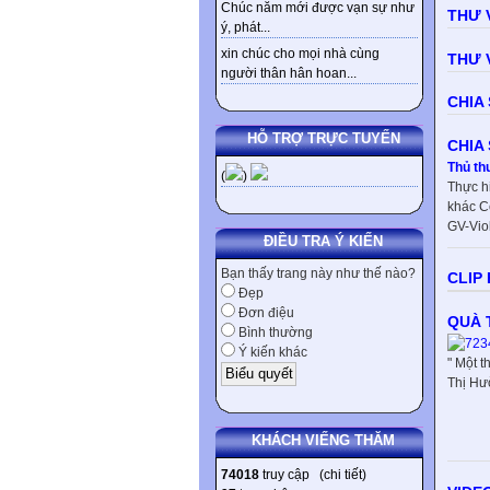
Chúc năm mới được vạn sự như
THƯ 
ý, phát...
xin chúc cho mọi nhà cùng
THƯ V
người thân hân hoan...
CHIA
HỖ TRỢ TRỰC TUYẾN
CHIA
Thủ th
(
)
Thực h
khác C
GV-Viole
ĐIỀU TRA Ý KIẾN
Bạn thấy trang này như thế nào?
CLIP
Đẹp
Đơn điệu
QUÀ 
Bình thường
Ý kiến khác
" Một 
Thị Hư
KHÁCH VIẾNG THĂM
74018
truy cập (
chi tiết
)