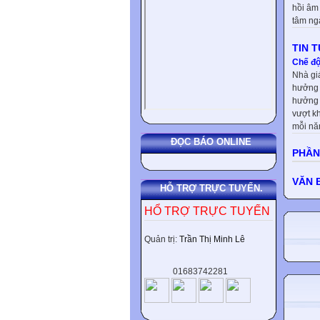
hồi âm
tâm ng
TIN 
Chế độ
Nhà gi
hưởng 
hưởng 
vượt kh
mỗi nă
ĐỌC BÁO ONLINE
PHẦN
VĂN 
HỖ TRỢ TRỰC TUYẾN.
HỔ TRỢ TRỰC TUYẾN
Quản trị:
Trần Thị Minh Lê
01683742281