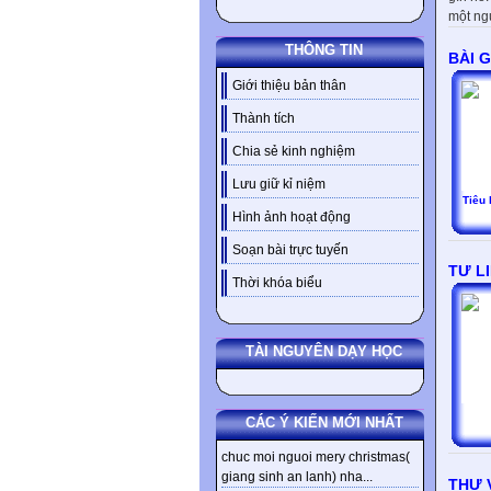
một ngư
THÔNG TIN
BÀI 
Giới thiệu bản thân
Thành tích
Chia sẻ kinh nghiệm
Lưu giữ kỉ niệm
Tiêu 
Hình ảnh hoạt động
Soạn bài trực tuyến
TƯ L
Thời khóa biểu
TÀI NGUYÊN DẠY HỌC
CÁC Ý KIẾN MỚI NHẤT
chuc moi nguoi mery christmas(
giang sinh an lanh) nha...
THƯ V